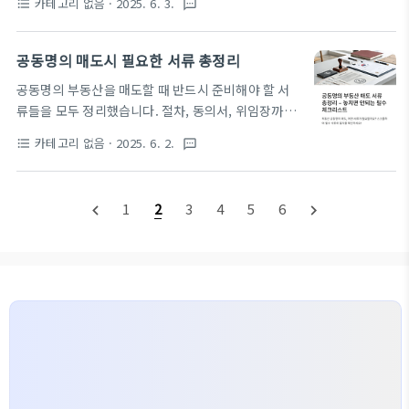
카테고리 없음
· 2025. 6. 3.
format_list_bulleted
textsms
튼을 눌러보세요.2025년 6월 3일, 제21대 대통령 선
코리아 6월 할인 전체 보기 👈 🍽 대표 브랜드 할인 혜
거가 전 국민의 주목 속에서 실시 되고 있습니다. 코로
택 요약🔹 빽다방아메리카노 500원 / 라떼 1,000원 /
나19 팬데믹 이후 첫 전국 단위 대선으로, 정치·사회
공동명의 매도시 필요한 서류 총정리
스무디 1,000원대상 메뉴: 아샷추, 청사과 스..
전반의 이슈들이 복합적으로 작용하면서 많은 유권자
공동명의 부동산을 매도할 때 반드시 준비해야 할 서
들이 선거 결과에 관심을 집중하고 있습니다.선거가
류들을 모두 정리했습니다. 절차, 동의서, 위임장까지
종료된 이후, 유권자들이 가장 많이 검색하는 키워드
확인하세요. 빠르게 매도 서류를 확인하시려면 아래
는 단연 **“개표 결과”**입니다. 특히 실시간으로 확
카테고리 없음
· 2025. 6. 2.
format_list_bulleted
textsms
버튼을 눌러주세요.부동산을 공동명의로 보유하고 있
인하는 방법, 정확한 출처, 모바일로 보는 법, 지역별
다가 매도를 결정하는 경우, 단독 명의보다 더 복잡한
확인법 등이 핵심 검색 포인트입니다.이 글에서는 21
절차와 특정 서류 준비가 요구됩니다. 특히 공동명의
대 대통령 선거 개표 결과를 실시간으로 확인하는 방
1
2
3
4
5
6
navigate_before
navigate_next
자의 동의 여부, 위임장 작성, 지분 확인 등이 중요하
법을 가장 정확하고 빠르게 정리..
게 작용합니다.이 글에서는 공동명의 매도시 필요한
서류 전체 목록과 절차를 정리해드립니다. 공동명의
매도 서류 확인하기 👇 2024.12.07 - [분류 전체보기]
- 공동명의 아파트 매매 시 필요한 서류 안내 공동명의
아파트 매매 시 필요한 서류 안내공동명의 아파트를
매매하는 것은 처음이라 어려움을 느끼실 수 있습니
다. 그러나 준비해야 할 서류와 ..