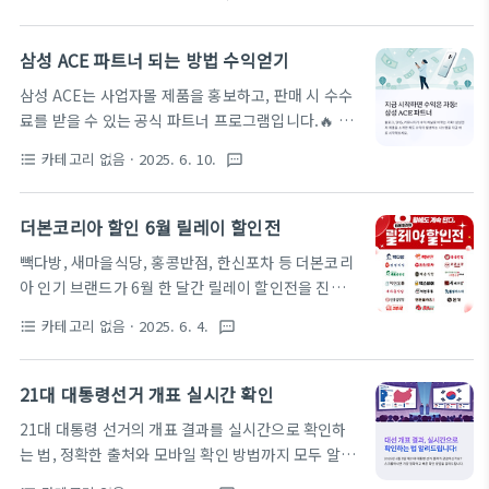
급됩니다. 신청 간소화 및 빠른 지급 시스템이 도입되
을 방문해 진행할 수 있습니다. 신분증을 지참해야 하
어, 복잡한 준비 없이 간편하게 신청하실 수 있습니다.
며, 고령자나 장애인 등 방문이 어려운 경우에는 지방
아래 신청 방법을 통해 지금 바로 준비하세요! 지금 신
삼성 ACE 파트너 되는 방법 수익얻기
정부가 직접 방문해 접수하는 찾아가는 신청도 운영됩
청하러 가기👆✅ 신청 방법📌 온라인 신청 (정부24
니다. 지급수단은 지역사랑상품권, 신용카드, ..
삼성 ACE는 사업자몰 제품을 홍보하고, 판매 시 수수
앱/웹)1. 정부24 앱 또는 웹사이트에 접속해 로그인합
료를 받을 수 있는 공식 파트너 프로그램입니다.🔥 지
니다.2. ‘전국민 25만원 민생지원금’ 메뉴를 클릭해
금 당신의 블로그, SNS, 커뮤니티가 ‘수익 채널’로 바
신청 페이지로 이동합니다.3. 본인 인증 후 계좌번호,
카테고리 없음
· 2025. 6. 10.
format_list_bulleted
textsms
뀝니다!삼성전자 제품을 소개만 해도 수익이 발생하
연락처, 주소 등 필수 정보를 입력하고 ‘신청’ 버튼을
는 시스템, 지금 바로 삼성 ACE로 시작해보세요.빠르
눌러 제출합니다. 📌 오프라인 신청 (주민센터 방
게 삼성 ACE 회원이 되어 자동화된 수익을 만들어보
더본코리아 할인 6월 릴레이 할인전
문)1. 거주지 관할 주민센터를 방문합니다.2. 민원창
세요.아래 공식 삼성 ACE 회원 등록사이트에 방문하
구에서 ‘민생지원금..
빽다방, 새마을식당, 홍콩반점, 한신포차 등 더본코리
셔서 회원가입을 진행해 보세요 삼성전자 제품 홍보하
아 인기 브랜드가 6월 한 달간 릴레이 할인전을 진행합
고 매출의 3% 수익 얻으러 가기👆 삼성 ACE 파트너
니다! 빠르게 혜택을 확인하려면 아래 버튼을 눌러보
프로그램 가이드 다운로드 왜 지금 '홍보 파트너'가 주
카테고리 없음
· 2025. 6. 4.
format_list_bulleted
textsms
세요.6월, 외식비 아끼고 싶다면 이건 필수입니다.더
목받고 있을까?요즘 돈 되는 일, 정말 많은 것 같지만
본코리아가 운영하는 인기 프랜차이즈 20여 개 브랜
정작 수익화는 쉽지 않죠.시간과 노력을 들여 콘텐츠
드가 6월 한 달간 릴레이 할인전(행사기간: 2025년 6
21대 대통령선거 개표 실시간 확인
를 만들었는데도 수익은 미미한 경우가 대부분입니다.
월 1일 ~ 6월 30일)을 개최합니다.매주 달라지는 날짜
하지만 삼성 ACE..
21대 대통령 선거의 개표 결과를 실시간으로 확인하
별 메뉴 할인, 브랜드별 파격 혜택까지!지금부터 브랜
는 법, 정확한 출처와 모바일 확인 방법까지 모두 알려
드별 할인 요약 리스트를 확인해보세요. 🔥 지금 아니
드립니다. 빠르게 개표 현황을 확인하시려면 아래 버
면 놓칩니다! 더본 6월 할인 혜택 전체보기 👇 👉 더본