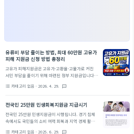
유류비 부담 줄이는 방법, 최대 60만원 고유가
피해 지원금 신청 방법 총정리
고유가 피해지원금은 고유가·고환율·고물가로 커진
서민 부담을 줄이기 위해 마련된 정부 지원금입니다.
지원 대상은 국민의 70%이며, 소득 수준과 거주 지역
카테고리 없음
· 2026. 4. 29.
format_list_bulleted
textsms
에 따라 1인당 10만원부터 최대 60만원까지 차등 지
급됩니다.고유가 피해지원금 신청하기👆✅ 신청 방법
고유가 피해지원금은 온라인과 오프라인 방식으로 신
전국민 25만원 민생회복지원금 지급시기
청할 수 있습니다. 온라인 신청은 카드사 또는 지역사
전국민 25만원 민생지원금이 시행됩니다. 경기 침체
랑상품권 앱과 홈페이지에서 가능하며, 본인 인증 후
속에서도 국민들의 소비 여력 회복과 지역 경제 활성
지급수단을 선택해 신청하면 됩니다. 오프라인 신청은
화를 목표로 마련된 이번 지원금은 모든 국민에게 지
주소지 관할 읍면동 주민센터 또는 제휴 은행 영업점
카테고리 없음
· 2025. 6. 29.
format_list_bulleted
textsms