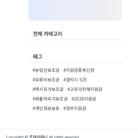
전체 카테고리
태그
#농업인보조금
#지원금중복신청
#유류비보조금
#갤럭시 S25
#택시유가보조금
#고유가피해지원금
#화물차유가보조금
#2026지원금
#개인정보보호
#정부지원금
조아요마니
Copyright ©
All rights reserved.