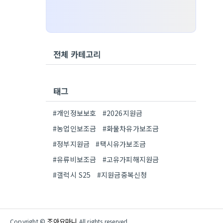
전체 카테고리
태그
#개인정보보호
#2026지원금
#농업인보조금
#화물차유가보조금
#정부지원금
#택시유가보조금
#유류비보조금
#고유가피해지원금
#갤럭시 S25
#지원금중복신청
조아요마니
Copyright ©
All rights reserved.