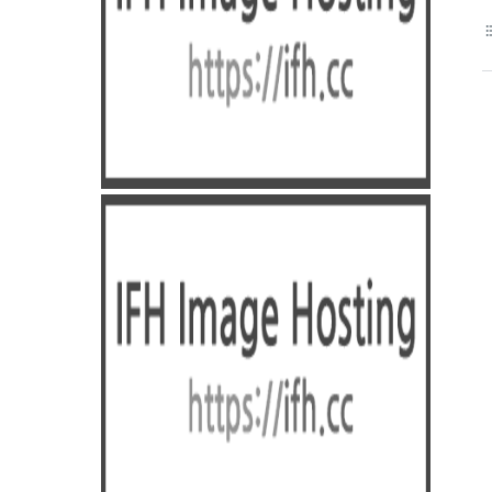
format_li
을